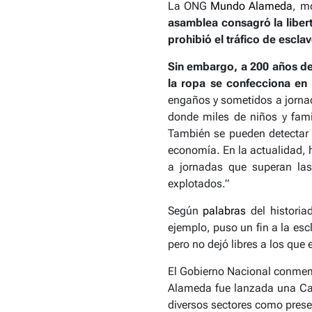
La ONG
Mundo Alameda
, m
asamblea
consagró la libert
prohibió el tráfico de escla
Sin embargo, a 200 años de 
la ropa se confecciona en 
engaños y sometidos a jornad
donde miles de niños y fami
También se pueden detectar f
economía.
En la actualidad,
a jornadas que superan las
explotados.”
Según
palabras
del historia
ejemplo, puso un fin a la esc
pero no dejó libres a los que
El Gobierno Nacional conmem
Alameda fue lanzada una Cam
diversos sectores como presen