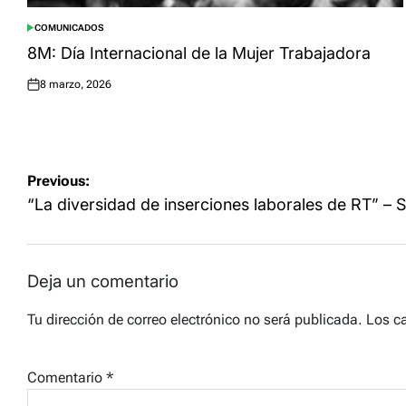
COMUNICADOS
POSTED
IN
8M: Día Internacional de la Mujer Trabajadora
8 marzo, 2026
Posted
on
Navegación
Previous:
de
“La diversidad de inserciones laborales de RT” – Sín
entradas
Deja un comentario
Tu dirección de correo electrónico no será publicada.
Los c
Comentario
*