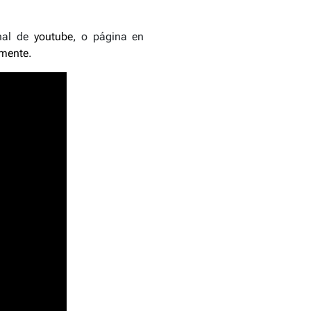
nal de
youtube
, o página en
lmente
.