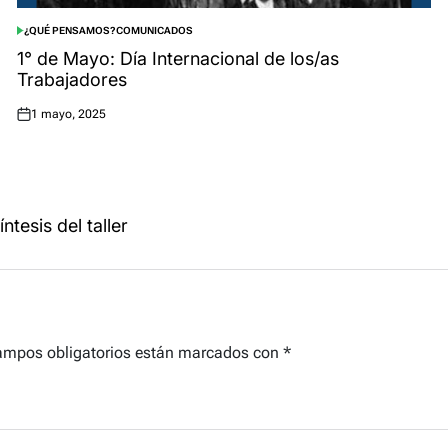
¿QUÉ PENSAMOS?
COMUNICADOS
POSTED
IN
1° de Mayo: Día Internacional de los/as
Trabajadores
1 mayo, 2025
Posted
on
tesis del taller
ampos obligatorios están marcados con
*