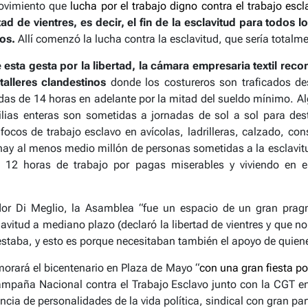
ovimiento que
lucha por el trabajo digno contra el trabajo escl
ad de vientres, es decir, el fin de la esclavitud para todos l
vos.
Allí comenzó la lucha contra la esclavitud, que sería totalm
esta gesta por la libertad, la cámara empresaria textil reco
talleres clandestinos
donde los costureros son traficados d
as de 14 horas en adelante por la mitad del sueldo mínimo. Al
lias enteras son sometidas a jornadas de sol a sol para de
ocos de trabajo esclavo en avícolas, ladrilleras, calzado, con
 hay al menos medio millón de personas sometidas a la esclavitu
 12 horas de trabajo por pagas miserables y viviendo en 
dor Di Meglio, la Asamblea “fue un espacio de un gran prag
lavitud a mediano plazo (declaró la libertad de vientres y que n
 estaba, y esto es porque necesitaban también el apoyo de quie
orará el bicentenario en Plaza de Mayo “
con una gran fiesta p
paña Nacional contra el Trabajo Esclavo junto con la CGT e
cia de personalidades de la vida política, sindical con gran par