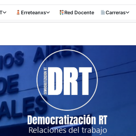
T
Erreteanxs
Red Docente
Carreras
Democratizació
RT