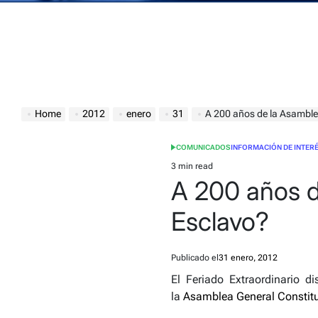
Home
2012
enero
31
A 200 años de la Asamble
COMUNICADOS
INFORMACIÓN DE INTER
POSTED
IN
3 min read
Estimated
A 200 años d
read
time
Esclavo?
Publicado el
31 enero, 2012
El Feriado Extraordinario 
la
Asamblea General Constitu