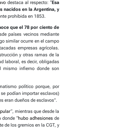
avo
destaca al respecto: “
Esa
os nacidos en la Argentina, y
ente prohibida en 1853.
noce que el 78 por ciento de
esde países vecinos mediante
go similar ocurre en el campo
stacadas empresas agrícolas.
strucción y otras ramas de la
d laboral, es decir, obligadas
el mismo infierno donde son
matismo político porque, por
o se podían importar esclavos)
nes eran dueños de esclavos”.
opular
“, mientras que desde la
n donde “
hubo adhesiones
de
te de los gremios en la CGT, y