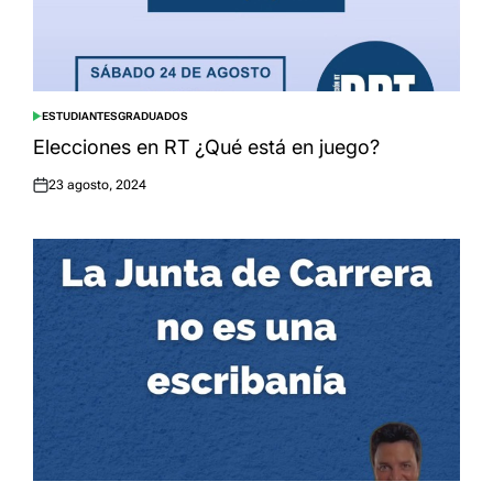
ESTUDIANTES
GRADUADOS
POSTED
IN
Elecciones en RT ¿Qué está en juego?
23 agosto, 2024
Posted
on