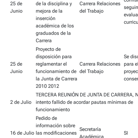
25 de
de la disciplina y
Carrera Relaciones
seguim
Junio
mejora de la
del Trabajo
evalua
inserción
curric
académica de los
graduados de la
Carrera
Proyecto de
disposición para
Se disc
25 de
reglamentar el
Carrera Relaciones
para e
Junio
funcionamiento de
del Trabajo
proyec
la Junta de Carrera
conse
2010 2012
TERCERA REUNIÓN DE JUNTA DE CARRERA, 
2 de Julio
intento fallido de acordar pautas mínimas de
funcionamiento
Pedido de
información sobre
Secretaría
16 de Julio
las modificaciones
SI
Académica