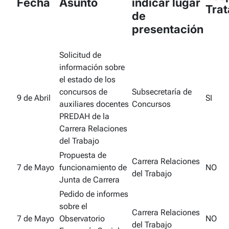
Fecha
Asunto
indicar lugar
Tra
de
presentación
Solicitud de
información sobre
el estado de los
concursos de
Subsecretaría de
9 de Abril
SI
auxiliares docentes
Concursos
PREDAH de la
Carrera Relaciones
del Trabajo
Propuesta de
Carrera Relaciones
7 de Mayo
funcionamiento de
NO
del Trabajo
Junta de Carrera
Pedido de informes
sobre el
Carrera Relaciones
7 de Mayo
Observatorio
NO
del Trabajo