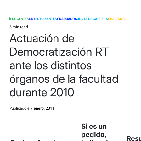
DOCENTES
DRT
ESTUDIANTES
GRADUADOS
JUNTA DE CARRERA
UBA-FSOC
POSTED
IN
5 min read
Estimated
Actuación de
read
time
Democratización RT
ante los distintos
órganos de la facultad
durante 2010
Publicado el
7 enero, 2011
Si es un
pedido,
Resp