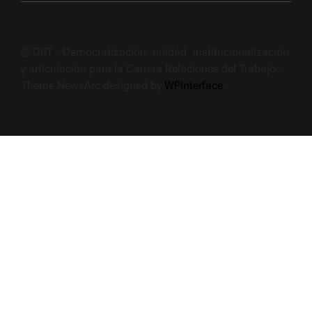
© DRT - Democratización, unidad, institucionalización
y articulación para la Carrera Relaciones del Trabajo..
Theme NewsArc designed by
WPInterface
.