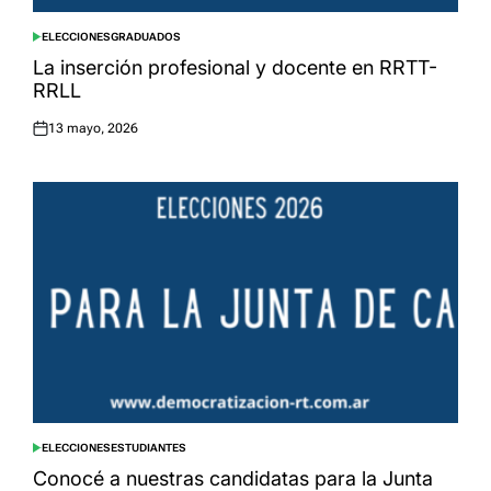
ELECCIONES
GRADUADOS
POSTED
IN
La inserción profesional y docente en RRTT-
RRLL
13 mayo, 2026
Posted
on
ELECCIONES
ESTUDIANTES
POSTED
IN
Conocé a nuestras candidatas para la Junta