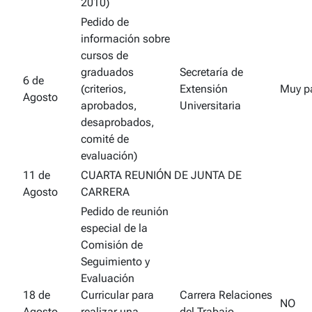
2010)
Pedido de
información sobre
cursos de
graduados
Secretaría de
6 de
(criterios,
Extensión
Muy pa
Agosto
aprobados,
Universitaria
desaprobados,
comité de
evaluación)
11 de
CUARTA REUNIÓN DE JUNTA DE
Agosto
CARRERA
Pedido de reunión
especial de la
Comisión de
Seguimiento y
Evaluación
18 de
Curricular para
Carrera Relaciones
NO
Agosto
realizar una
del Trabajo