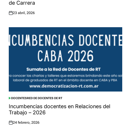
de Carrera
23 abril, 2026
Posted
on
DOCENTES
RED DE DOCENTES DE RT
POSTED
IN
Incumbencias docentes en Relaciones del
Trabajo – 2026
24 febrero, 2026
Posted
on