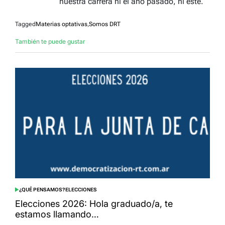
nuestra carrera ni el año pasado, ni éste.
Tagged
Materias optativas
,
Somos DRT
También te puede gustar
¿QUÉ PENSAMOS?
ELECCIONES
POSTED
IN
Elecciones 2026: Hola graduado/a, te
estamos llamando…