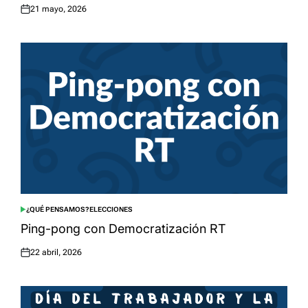
21 mayo, 2026
Posted
on
¿QUÉ PENSAMOS?
ELECCIONES
POSTED
IN
Ping-pong con Democratización RT
22 abril, 2026
Posted
on