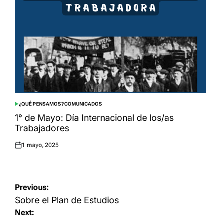
¿QUÉ PENSAMOS?
COMUNICADOS
POSTED
IN
1° de Mayo: Día Internacional de los/as
Trabajadores
1 mayo, 2025
Posted
on
Navegación
Previous:
de
Sobre el Plan de Estudios
Next:
entradas