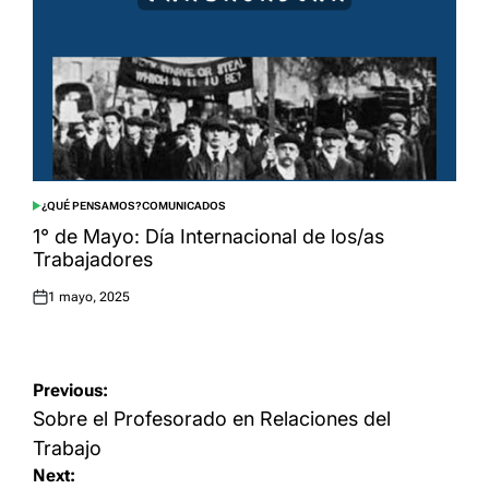
¿QUÉ PENSAMOS?
COMUNICADOS
POSTED
IN
1° de Mayo: Día Internacional de los/as
Trabajadores
1 mayo, 2025
Posted
on
Navegación
Previous:
de
Sobre el Profesorado en Relaciones del
entradas
Trabajo
Next: