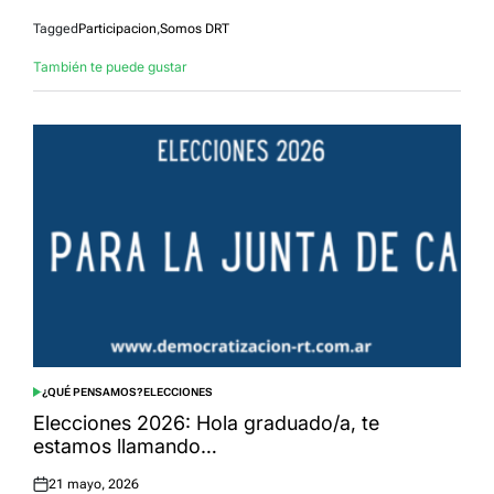
Tagged
Participacion
,
Somos DRT
También te puede gustar
¿QUÉ PENSAMOS?
ELECCIONES
POSTED
IN
Elecciones 2026: Hola graduado/a, te
estamos llamando…
21 mayo, 2026
Posted