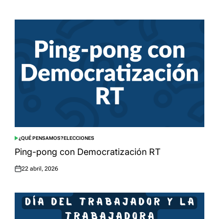
on
¿QUÉ PENSAMOS?
ELECCIONES
POSTED
IN
Ping-pong con Democratización RT
22 abril, 2026
Posted
on