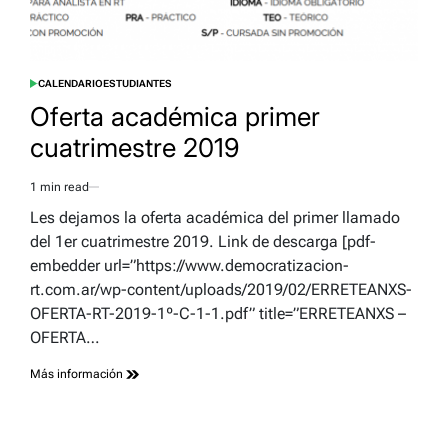
CALENDARIO
ESTUDIANTES
POSTED
IN
Oferta académica primer
cuatrimestre 2019
1 min read
Estimated
read
Les dejamos la oferta académica del primer llamado
time
del 1er cuatrimestre 2019. Link de descarga [pdf-
embedder url=”https://www.democratizacion-
rt.com.ar/wp-content/uploads/2019/02/ERRETEANXS-
OFERTA-RT-2019-1º-C-1-1.pdf” title=”ERRETEANXS –
OFERTA…
Más información