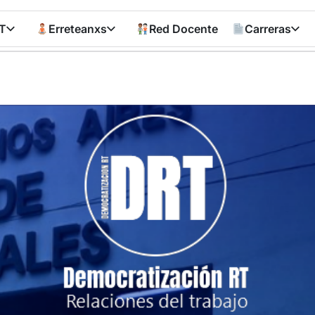
T
Erreteanxs
Red Docente
Carreras
Democratizació
RT