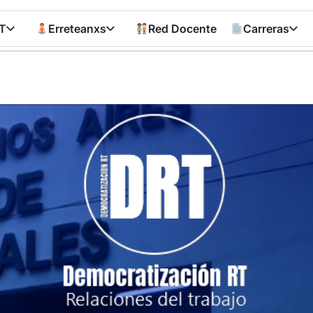
T
Erreteanxs
Red Docente
Carreras
Democratizació
RT