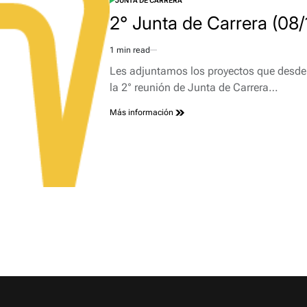
JUNTA DE CARRERA
POSTED
IN
2° Junta de Carrera (08/
1 min read
Estimated
read
Les adjuntamos los proyectos que desde
time
la 2° reunión de Junta de Carrera…
Más información