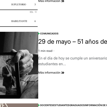
Más información
COMUNICADOS
POSTED
IN
29 de mayo – 51 años d
1 min read
Estimated
read
En el día de hoy se cumple un aniversari
time
estudiantes en…
Más información
DOCENTES
ESTUDIANTES
GRADUADOS
INFORMACIÓN DE 
POSTED