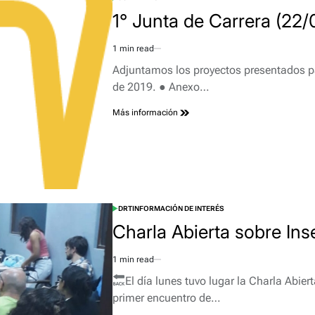
POSTED
IN
1° Junta de Carrera (22/
1 min read
Estimated
read
Adjuntamos los proyectos presentados par
time
de 2019. ● Anexo…
Más información
DRT
INFORMACIÓN DE INTERÉS
POSTED
IN
Charla Abierta sobre Ins
1 min read
Estimated
read
El día lunes tuvo lugar la Charla Abier
time
primer encuentro de…