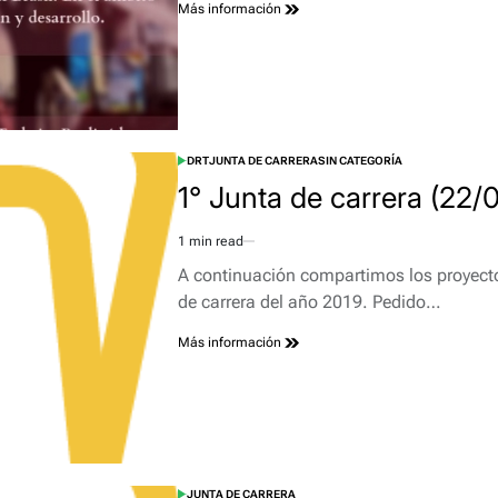
Más información
DRT
JUNTA DE CARRERA
SIN CATEGORÍA
POSTED
IN
1° Junta de carrera (22/
1 min read
Estimated
read
A continuación compartimos los proyecto
time
de carrera del año 2019. Pedido…
Más información
JUNTA DE CARRERA