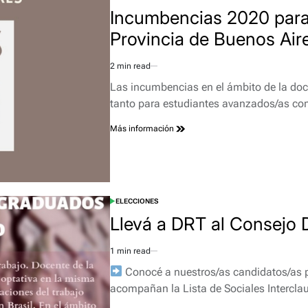
IN
Incumbencias 2020 para e
Provincia de Buenos Air
2 min read
Estimated
read
Las incumbencias en el ámbito de la doc
time
tanto para estudiantes avanzados/as c
Más información
ELECCIONES
POSTED
IN
Llevá a DRT al Consejo D
1 min read
Estimated
read
Conocé a nuestros/as candidatos/as pa
time
acompañan la Lista de Sociales Intercla