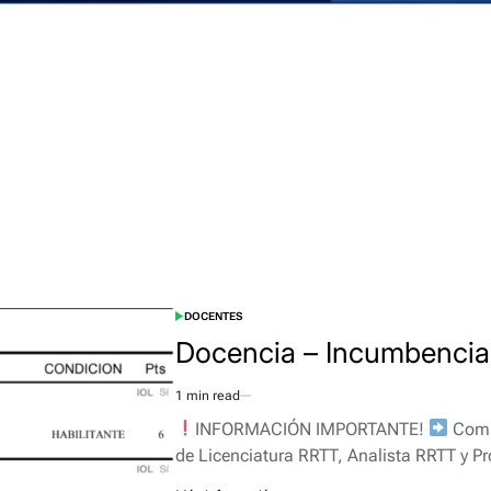
DOCENTES
POSTED
IN
Docencia – Incumbenci
1 min read
Estimated
read
INFORMACIÓN IMPORTANTE!
Compa
time
de Licenciatura RRTT, Analista RRTT y 