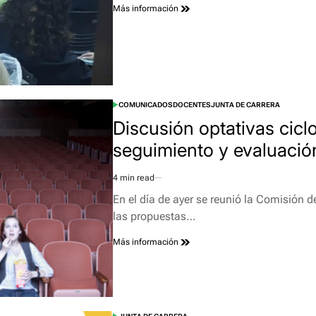
Más información
COMUNICADOS
DOCENTES
JUNTA DE CARRERA
POSTED
IN
Discusión optativas cicl
seguimiento y evaluación
4 min read
Estimated
read
En el día de ayer se reunió la Comisión 
time
las propuestas…
Más información