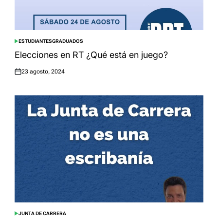
ESTUDIANTES
GRADUADOS
POSTED
IN
Elecciones en RT ¿Qué está en juego?
23 agosto, 2024
Posted
on
JUNTA DE CARRERA
POSTED